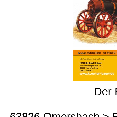
Der 
63826 Omersbach > B